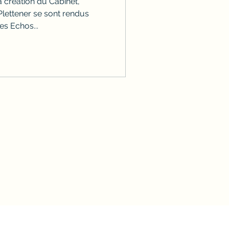
 création du Cabinet,
Plettener se sont rendus
es Echos...