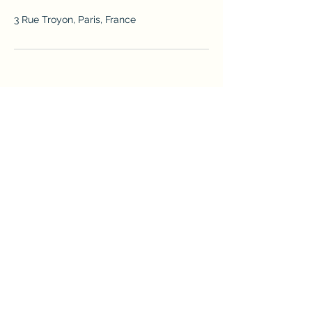
3 Rue Troyon, Paris, France
MGPP Avocats
146, boulevard Haussmann - 75008 Paris
Tel :
01.44.70.10.70
contact@mgpp-avocats.com
Le Cabinet