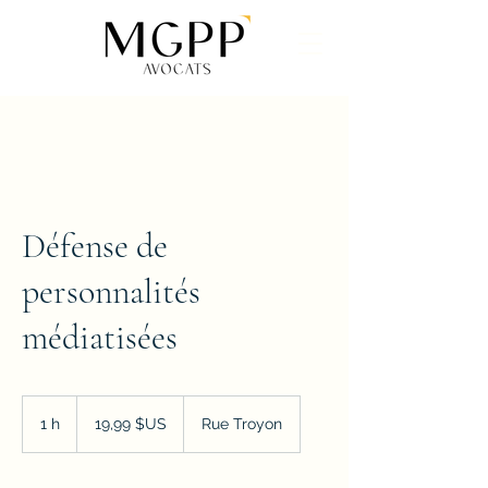
Défense de
personnalités
médiatisées
19,99
dollars
1 h
1
19,99 $US
Rue Troyon
des
États-
Unis